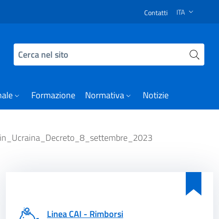
Avviso pubblico per il sostegno agli Enti autorizzati, di cui
ITA
Contatti
SELEZIONE LI
Cerca nel sito
nale
Formazione
Normativa
Notizie
ssa_in_Ucraina_Decreto_8_settembre_2023
Linea CAI - Rimborsi