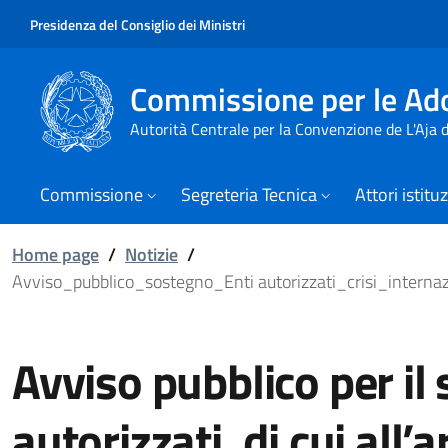
Presidenza del Consiglio dei Ministri
Commissione per le Ado
Autorità Centrale per la Convenzione de L'Aja
Commissione
Segreteria Tecnica
Attori istitu
Home page
/
Notizie
/
Avviso_pubblico_sostegno_Enti autorizzati_crisi_inter
Avviso pubblico per il 
autorizzati, di cui all’