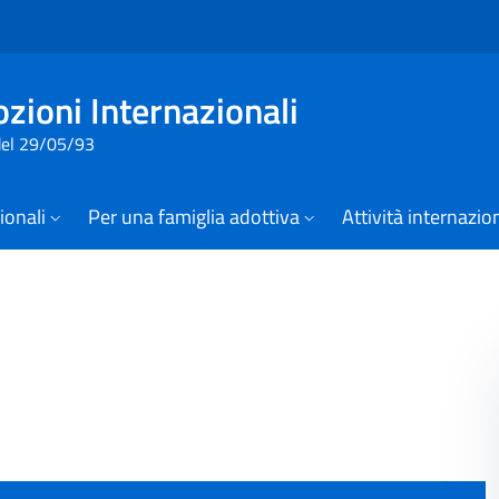
Vai al contenuto della pagina
Vai al footer
zioni Internazionali
 del 29/05/93
zionali
Per una famiglia adottiva
Attività internazio