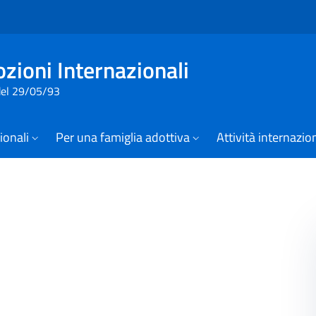
Vai al contenuto della pagina 
Vai al footer
zioni Internazionali
 del 29/05/93
zionali
Per una famiglia adottiva
Attività internazio