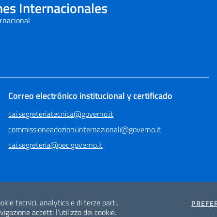
nes Internacionales
ernacional
Correo electrónico institucional y certificado
cai.segreteriatecnica@governo.it
commissioneadozioni.internazionali@governo.it
cai.segreteria@pec.governo.it
okie tecnici, analytics e di terze parti.
PREFE
gazione accetti l’utilizzo dei cookie.