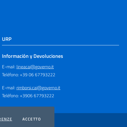
URP
Información y Devoluciones
E-mail:
lineacai@governo.it
Teléfono: +39 06 67793222
E-mail:
rimborsi.cai@governo.it
Teléfono: +3906 67793222
COOKIES
I COOKIES
RENZE
ACCETTO