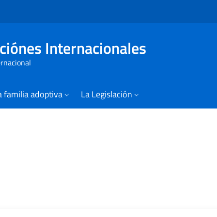
Vai al contenuto della pagina
Vai al footer
ciónes Internacionales
ernacional
 familia adoptiva
La Legislación