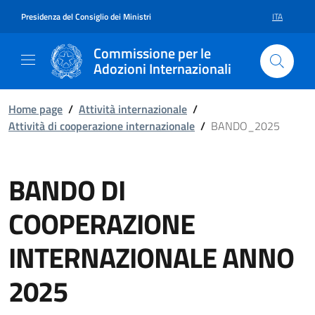
Vai al contenuto della pagin
Vai al footer
Presidenza del Consiglio dei Ministri
ITA
SELEZIONE 
Commissione per le
Adozioni Internazionali
Home page
/
Attività internazionale
/
Attività di cooperazione internazionale
/
BANDO_2025
BANDO DI
COOPERAZIONE
INTERNAZIONALE ANNO
2025