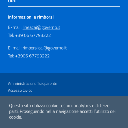
URP
Informazioni e rimborsi
E-mail:
lineacai@governo.it
Tel: +39 06 67793222
E-mail:
rimborsi.cai@governo.it
Tel: +3906 67793222
Sezione Link Utili
Amministrazione Trasparente
Accesso Civico
Glossario
Link utili
Questo sito utilizza cookie tecnici, analytics e di terze
Mappa del sito
parti.
Proseguendo nella navigazione accetti l’utilizzo dei
cookie.
Privacy e Cookie Policy
Note legali