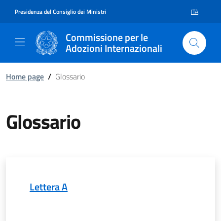
Vai al contenuto della pagina Gl
Vai al footer
Presidenza del Consiglio dei Ministri
ITA
SELEZIONE 
Commissione per le
Adozioni Internazionali
Home page
/
Glossario
Glossario
Lettera A