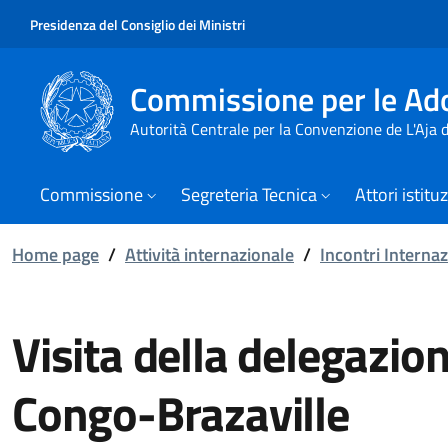
Presidenza del Consiglio dei Ministri
Commissione per le Ado
Autorità Centrale per la Convenzione de L'Aja
Commissione
Segreteria Tecnica
Attori istitu
Home page
/
Attività internazionale
/
Incontri Internaz
Visita della delegazio
Congo-Brazaville