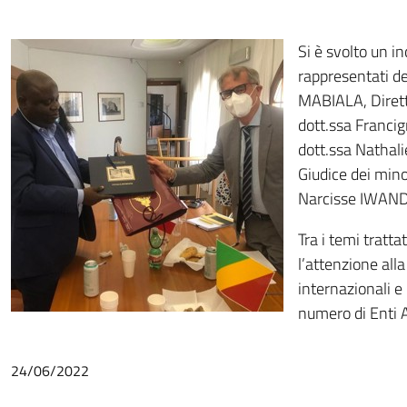
Si è svolto un in
rappresentati del
MABIALA, Diretto
dott.ssa Francig
dott.ssa Nathal
Giudice dei minor
Narcisse IWANDZ
Tra i temi tratta
l’attenzione alla
internazionali e 
numero di Enti A
24/06/2022