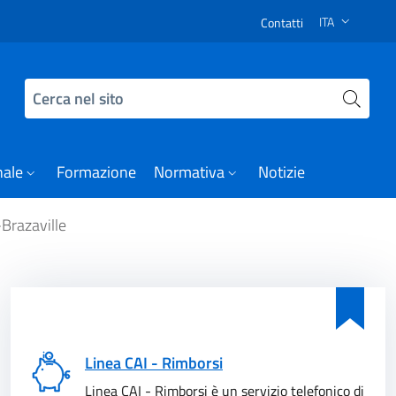
 Visita della delegazione della Repubblica del Congo-Brazav
ITA
Contatti
SELEZIONE LI
Cerca nel sito
nale
Formazione
Normativa
Notizie
-Brazaville
Linea CAI - Rimborsi
Linea CAI - Rimborsi è un servizio telefonico di