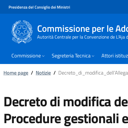
Presidenza del Consiglio dei Ministri
Commissione per le Ado
Autorità Centrale per la Convenzione de L'Aja
Commissione
Segreteria Tecnica
Attori istitu
Home page
/
Notizie
/
Decreto_di_modifica_dell’Alleg
Decreto di modifica de
Procedure gestionali e