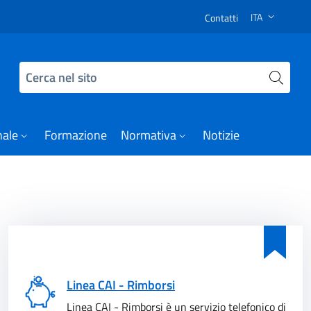
 Decreto di modifica dell’Allegato 9 Procedure gestionali e
ITA
Contatti
SELEZIONE LI
Cerca nel sito
nale
Formazione
Normativa
Notizie
Linea CAI - Rimborsi
Linea CAI - Rimborsi è un servizio telefonico di