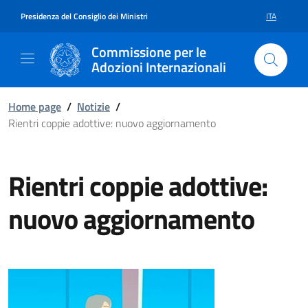
Vai al contenuto della pagina Ri
Vai al footer
Presidenza del Consiglio dei Ministri
ITA
SELEZIONE 
Commissione per le
Adozioni Internazionali
Home page
/
Notizie
/
Rientri coppie adottive: nuovo aggiornamento
Rientri coppie adottive:
nuovo aggiornamento