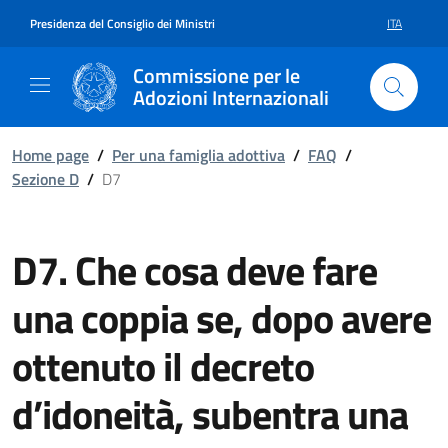
Vai al contenuto della pagina D7
Vai al footer
Presidenza del Consiglio dei Ministri
ITA
SELEZIONE 
Commissione per le
Adozioni Internazionali
Home page
/
Per una famiglia adottiva
/
FAQ
/
Sezione D
/
D7
D7. Che cosa deve fare
una coppia se, dopo avere
ottenuto il decreto
d’idoneità, subentra una