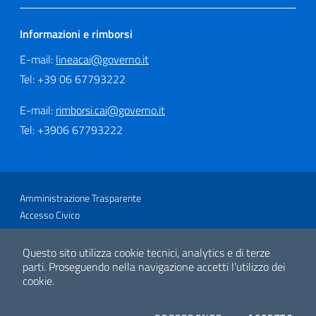
Informazioni e rimborsi
E-mail:
lineacai@governo.it
Tel: +39 06 67793222
E-mail:
rimborsi.cai@governo.it
Tel: +3906 67793222
Sezione Link Utili
Amministrazione Trasparente
Accesso Civico
Glossario
Link utili
Questo sito utilizza cookie tecnici, analytics e di terze
Mappa del sito
parti.
Proseguendo nella navigazione accetti l’utilizzo dei
cookie.
Privacy e Cookie Policy
Note legali