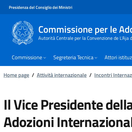
Presidenza del Consiglio dei Ministri
Commissione per le Ado
Autorità Centrale per la Convenzione de L'Aja
Commissione
Segreteria Tecnica
Attori istitu
Home page
/
Attività internazionale
/
Incontri Internaz
Il Vice Presidente del
Adozioni Internazional