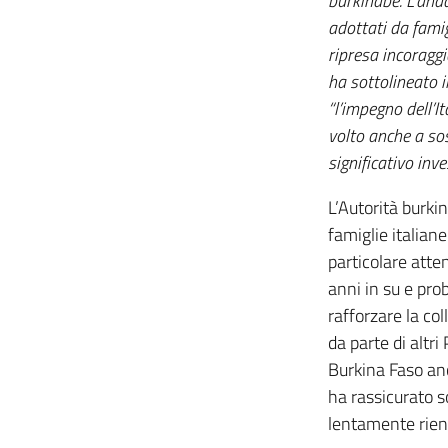
burkinabé. L’and
adottati da famig
ripresa incoraggi
ha sottolineato i
“l’impegno dell’I
volto anche a sos
significativo inv
L’Autorità burki
famiglie italiane
particolare atten
anni in su e pro
rafforzare la co
da parte di altr
Burkina Faso anc
ha rassicurato s
lentamente rien