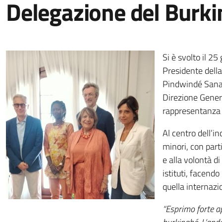
Delegazione del Burki
Si è svolto il 2
Presidente della
Pindwindé Sanat
Direzione General
rappresentanza d
Al centro dell’in
minori, con parti
e alla volontà di
istituti, facend
quella internazi
“Esprimo forte a