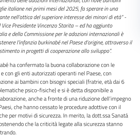
amento delle adozioni internazionali, con nove bambini
lie italiane nei primi mesi del 2025, fa sperare in una
ante nell’ottica del superiore interesse dei minori di età” -
l Vice Presidente Vincenzo Starita – ed ha aggiunto
talia e della Commissione per le adozioni internazionali è
tenere l’infanzia burkinabé nel Paese d’origine, attraverso il
estimento in progetti di cooperazione allo sviluppo”.
nabé ha confermato la buona collaborazione con le
 e con gli enti autorizzati operanti nel Paese, con
zione ai bambini con bisogni speciali (fratrie, età dai 6
blematiche psico-fisiche) e si è detta disponibile a
llaborazione, anche a fronte di una riduzione dell’impegno
i Paesi, che hanno cessato le procedure adottive con il
he per motivi di sicurezza. In merito, la dott.ssa Sanatá
ostenendo che la criticità legate alla sicurezza stanno
trando.