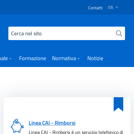
 Il Vice Presidente della Commissione per le Adozioni Inter
ITA
Contatti
SELEZIONE LI
Cerca nel sito
nale
Formazione
Normativa
Notizie
Linea CAI - Rimborsi
Linea CAI - Rimborsi è un servizio telefonico di