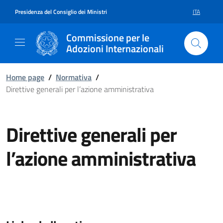
Vai al contenuto della pagina Dir
Vai al footer
Presidenza del Consiglio dei Ministri
ITA
SELEZIONE 
Commissione per le
Adozioni Internazionali
Home page
/
Normativa
/
Direttive generali per l’azione amministrativa
Direttive generali per
l’azione amministrativa