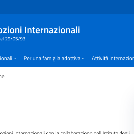
Vai al contenuto della pagina
Vai al footer
zioni Internazionali
 del 29/05/93
zionali
Per una famiglia adottiva
Attività internazio
he
ioni internazionali con la collaborazione dell’Istituto degli