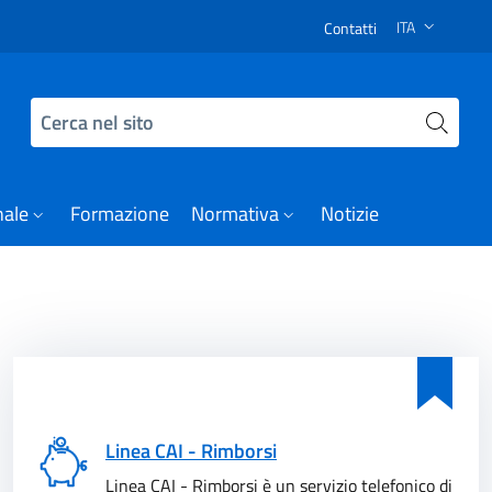
 Studi e Ricerche
ITA
Contatti
SELEZIONE LI
Cerca nel sito
nale
Formazione
Normativa
Notizie
Linea CAI - Rimborsi
Linea CAI - Rimborsi è un servizio telefonico di