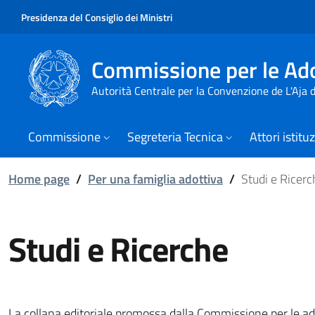
Presidenza del Consiglio dei Ministri
Commissione per le Ado
Autorità Centrale per la Convenzione de L'Aja
Commissione
Segreteria Tecnica
Attori istitu
Home page
/
Per una famiglia adottiva
/
Studi e Ricerc
Studi e Ricerche
La collana editoriale promossa dalla Commissione per le adoz