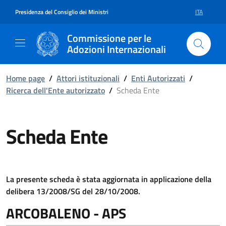
Vai al contenuto della pagina S
Vai al footer
Presidenza del Consiglio dei Ministri
ITA
SELEZIONE 
Commissione per le
Adozioni Internazionali
Home page
/
Attori istituzionali
/
Enti Autorizzati
/
Ricerca dell'Ente autorizzato
/
Scheda Ente
Scheda Ente
La presente scheda è stata aggiornata in applicazione della
delibera 13/2008/SG del 28/10/2008.
ARCOBALENO - APS