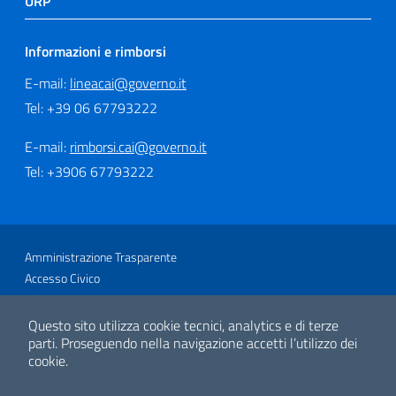
URP
Informazioni e rimborsi
E-mail:
lineacai@governo.it
Tel: +39 06 67793222
E-mail:
rimborsi.cai@governo.it
Tel: +3906 67793222
Sezione Link Utili
Amministrazione Trasparente
Accesso Civico
Glossario
Link utili
Questo sito utilizza cookie tecnici, analytics e di terze
Mappa del sito
parti.
Proseguendo nella navigazione accetti l’utilizzo dei
cookie.
Privacy e Cookie Policy
Note legali