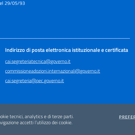
del 29/05/93
Indirizzo di posta elettronica istituzionale e certificata
cai.segreteriatecnica@governo.it
commissioneadozioni.internazionali@governo.it
cai.segreteria@pec.governo.it
okie tecnici, analytics e di terze parti.
PREFE
gazione accetti l’utilizzo dei cookie.
Mappa del sito
Privacy e Cookie Policy
Note legali
Sito archeologico