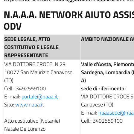
N.A.A.A. NETWORK AIUTO ASSI
ODV
SEDE LEGALE, ATTO
AMBITO NAZIONALE A
COSTITUTIVO E LEGALE
RAPPRESENTANTE
VIA DOTTORE CROCE, N.29
Valle d'Aosta, Piemonte
10077 San Maurizio Canavese
Sardegna, Lombardia (
(TO)
A)
Cell.: 3492559100
sede di riferimento:
E-mail:
portale@naaa.it
VIA DOTTORE CROCE Sa
Sito:
www.naaa.it
Canavese (TO)
E-mail:
naaasede@naaa
Atto costitutivo (Notarile)
Cell.: 3492559100
Natale De Lorenzo