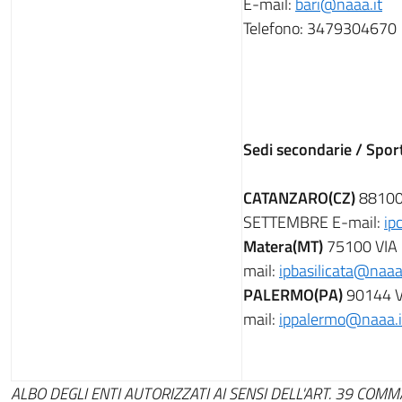
E-mail:
bari@naaa.it
Telefono: 3479304670
Sedi secondarie / Sport
CATANZARO(CZ)
88100
SETTEMBRE E-mail:
ip
Matera(MT)
75100 VIA 
mail:
ipbasilicata@naaa.
PALERMO(PA)
90144 V
mail:
ippalermo@naaa.i
ALBO DEGLI ENTI AUTORIZZATI AI SENSI DELL'ART. 39 COMM