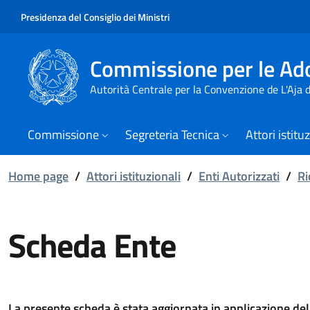
Presidenza del Consiglio dei Ministri
Commissione per le Ado
Autorità Centrale per la Convenzione de L'Aja
Commissione
Segreteria Tecnica
Attori istitu
Home page
/
Attori istituzionali
/
Enti Autorizzati
/
Ri
Scheda Ente
La presente scheda è stata aggiornata in applicazione d