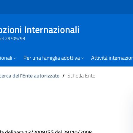
Vai al contenuto della pagin
Vai al footer
zioni Internazionali
 del 29/05/93
zionali
Per una famiglia adottiva
Attività internazio
cerca dell'Ente autorizzato
/
Scheda Ente
ella delibera 13/2008/SG del 28/10/2008.