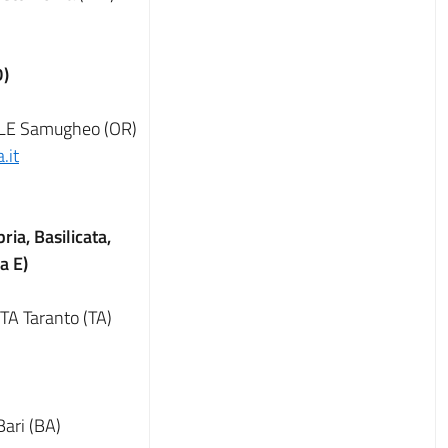
D)
LE Samugheo (OR)
.it
ria, Basilicata,
a E)
A Taranto (TA)
ri (BA)