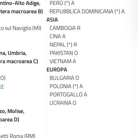
ntino-Alto Adige,
PERÙ (*)
A
Intera macroarea B)
REPUBBLICA DOMINICANA (*)
A
ASIA
 sul Naviglio (MI)
CAMBOGIA
R
CINA
A
NEPAL (*)
R
na, Umbria,
PAKISTAN
O
era macroarea C)
VIETNAM
A
EUROPA
O)
BULGARIA
O
it
POLONIA (*)
A
PORTOGALLO
A
UCRAINA
O
zo, Molise,
oarea D)
netti Roma (RM)