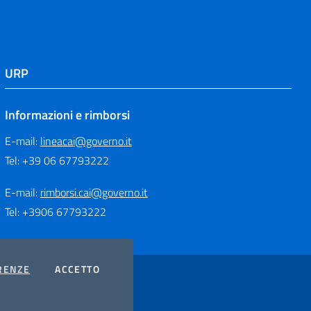
URP
Informazioni e rimborsi
E-mail:
lineacai@governo.it
Tel: +39 06 67793222
E-mail:
rimborsi.cai@governo.it
Tel: +3906 67793222
COOKIES
I COOKIES
RENZE
ACCETTO