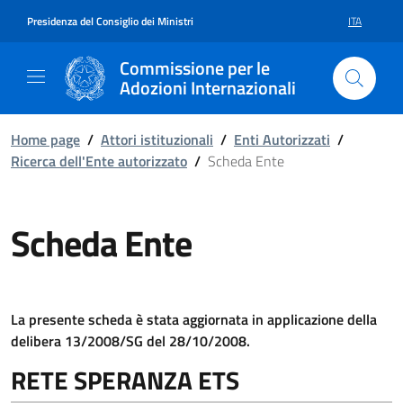
Vai al contenuto della pagina S
Vai al footer
Presidenza del Consiglio dei Ministri
ITA
SELEZIONE 
Commissione per le
Adozioni Internazionali
Home page
/
Attori istituzionali
/
Enti Autorizzati
/
Ricerca dell'Ente autorizzato
/
Scheda Ente
Scheda Ente
La presente scheda è stata aggiornata in applicazione della
delibera 13/2008/SG del 28/10/2008.
RETE SPERANZA ETS