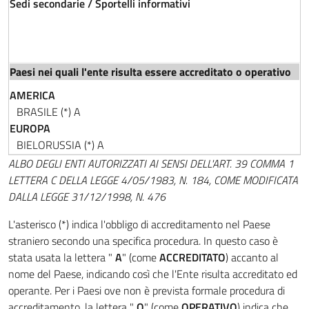
Sedi secondarie / Sportelli informativi
AMERICA
BRASILE (*)
A
EUROPA
BIELORUSSIA (*)
A
ALBO DEGLI ENTI AUTORIZZATI AI SENSI DELL'ART. 39 COMMA 1
LETTERA C DELLA LEGGE 4/05/1983, N. 184, COME MODIFICATA
DALLA LEGGE 31/12/1998, N. 476
L'asterisco (*) indica l'obbligo di accreditamento nel Paese
straniero secondo una specifica procedura. In questo caso è
stata usata la lettera "
A
" (come
ACCREDITATO
) accanto al
nome del Paese, indicando così che l'Ente risulta accreditato ed
operante. Per i Paesi ove non è prevista formale procedura di
accreditamento, la lettera "
O
" (come
OPERATIVO
) indica che