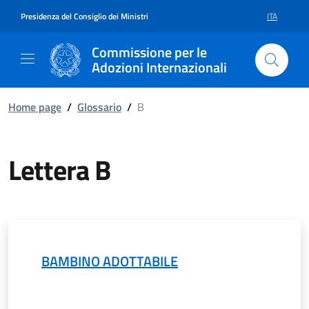
Vai al contenuto della pagina Le
Vai al footer
Presidenza del Consiglio dei Ministri
ITA
SELEZIONE 
Commissione per le
Adozioni Internazionali
Home page
/
Glossario
/
B
Lettera B
BAMBINO ADOTTABILE