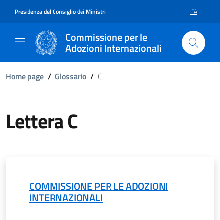
Vai al contenuto della pagina Le
Vai al footer
Presidenza del Consiglio dei Ministri
ITA
SELEZIONE 
Commissione per le
Adozioni Internazionali
Home page
/
Glossario
/
C
Lettera C
COMMISSIONE PER LE ADOZIONI
INTERNAZIONALI