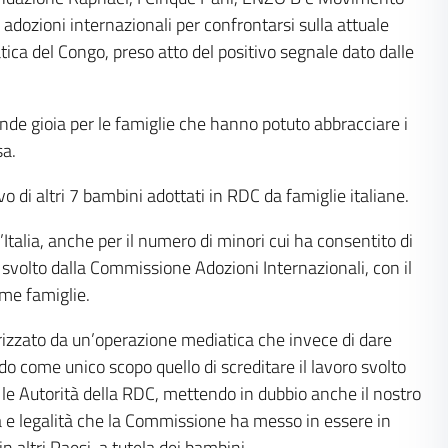
ozioni internazionali per confrontarsi sulla attuale
ica del Congo, preso atto del positivo segnale dato dalle
rande gioia per le famiglie che hanno potuto abbracciare i
sa.
rivo di altri 7 bambini adottati in RDC da famiglie italiane.
Italia, anche per il numero di minori cui ha consentito di
o svolto dalla Commissione Adozioni Internazionali, con il
ime famiglie.
erizzato da un’operazione mediatica che invece di dare
ndo come unico scopo quello di screditare il lavoro svolto
n le Autorità della RDC, mettendo in dubbio anche il nostro
tà e legalità che la Commissione ha messo in essere in
 altri Paesi, a tutela dei bambini.