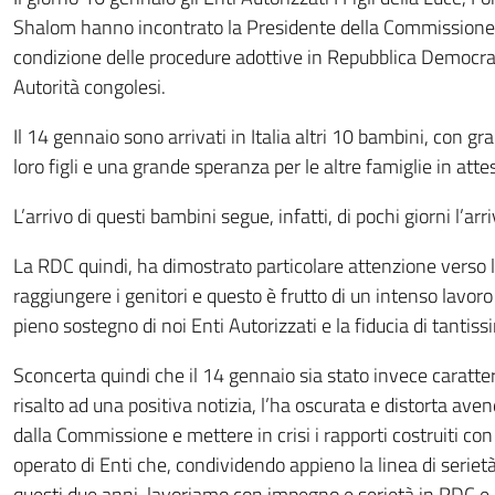
Shalom hanno incontrato la Presidente della Commissione ad
condizione delle procedure adottive in Repubblica Democrat
Autorità congolesi.
Il 14 gennaio sono arrivati in Italia altri 10 bambini, con g
loro figli e una grande speranza per le altre famiglie in atte
L’arrivo di questi bambini segue, infatti, di pochi giorni l’ar
La RDC quindi, ha dimostrato particolare attenzione verso l’
raggiungere i genitori e questo è frutto di un intenso lavor
pieno sostegno di noi Enti Autorizzati e la fiducia di tantiss
Sconcerta quindi che il 14 gennaio sia stato invece caratt
risalto ad una positiva notizia, l’ha oscurata e distorta ave
dalla Commissione e mettere in crisi i rapporti costruiti co
operato di Enti che, condividendo appieno la linea di serie
questi due anni, lavoriamo con impegno e serietà in RDC e in