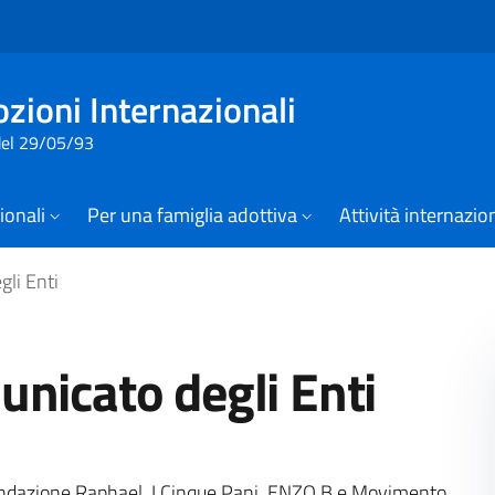
Vai al contenuto della pagina
Vai al footer
zioni Internazionali
 del 29/05/93
zionali
Per una famiglia adottiva
Attività internazio
li Enti
unicato degli Enti
e, Fondazione Raphael, I Cinque Pani, ENZO B e Movimento