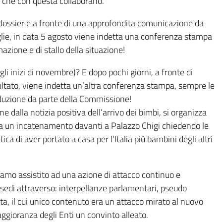
i che con questa collaborano.
ossier e a fronte di una approfondita comunicazione da
glie, in data 5 agosto viene indetta una conferenza stampa
zione e di stallo della situazione!
li inizi di novembre)? E dopo pochi giorni, a fronte di
isultato, viene indetta un’altra conferenza stampa, sempre le
nduzione da parte della Commissione!
e dalla notizia positiva dell’arrivo dei bimbi, si organizza
ia un incatenamento davanti a Palazzo Chigi chiedendo le
ca di aver portato a casa per l’Italia più bambini degli altri
iamo assistito ad una azione di attacco continuo e
 sedi attraverso: interpellanze parlamentari, pseudo
ta, il cui unico contenuto era un attacco mirato al nuovo
ggioranza degli Enti un convinto alleato.