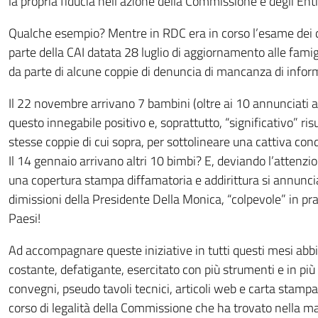
la propria fiducia nell’azione della Commissione e degli Ent
Qualche esempio? Mentre in RDC era in corso l’esame dei d
parte della CAI datata 28 luglio di aggiornamento alle fami
da parte di alcune coppie di denuncia di mancanza di informa
Il 22 novembre arrivano 7 bambini (oltre ai 10 annunciati ag
questo innegabile positivo e, soprattutto, “significativo” r
stesse coppie di cui sopra, per sottolineare una cattiva co
Il 14 gennaio arrivano altri 10 bimbi? E, deviando l’attenzion
una copertura stampa diffamatoria e addirittura si annunc
dimissioni della Presidente Della Monica, “colpevole” in prati
Paesi!
Ad accompagnare queste iniziative in tutti questi mesi abb
costante, defatigante, esercitato con più strumenti e in più
convegni, pseudo tavoli tecnici, articoli web e carta stampa
corso di legalità della Commissione che ha trovato nella ma