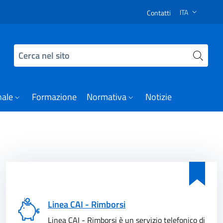
 Adozioni in RDC - Comunicato degli Enti
ITA
Contatti
SELEZIONE LI
Cerca nel sito
nale
Formazione
Normativa
Notizie
Linea CAI - Rimborsi
Linea CAI - Rimborsi è un servizio telefonico di