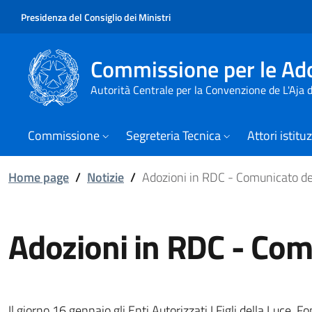
Presidenza del Consiglio dei Ministri
Commissione per le Ado
Autorità Centrale per la Convenzione de L'Aja
Commissione
Segreteria Tecnica
Attori istitu
Home page
/
Notizie
/
Adozioni in RDC - Comunicato deg
Adozioni in RDC - Com
Il giorno 16 gennaio gli Enti Autorizzati I Figli della Luc