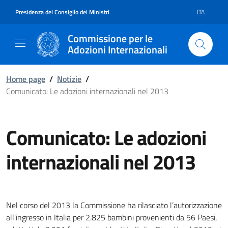
Vai al contenuto della pagina Co
Vai al footer
Presidenza del Consiglio dei Ministri
ITA
SELEZIONE 
Commissione per le
Adozioni Internazionali
Home page
/
Notizie
/
Comunicato: Le adozioni internazionali nel 2013
Comunicato: Le adozioni
internazionali nel 2013
Nel corso del 2013 la Commissione ha rilasciato l’autorizzazione
all'ingresso in Italia per 2.825 bambini provenienti da 56 Paesi,