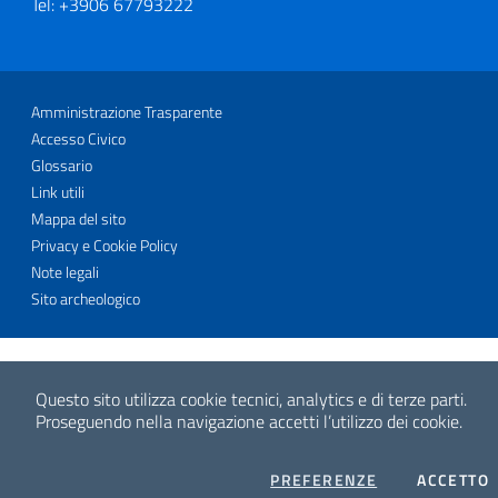
Tel: +3906 67793222
Sezione Link Utili
Amministrazione Trasparente
Accesso Civico
Glossario
Link utili
Mappa del sito
Privacy e Cookie Policy
Note legali
Sito archeologico
Questo sito utilizza cookie tecnici, analytics e di terze parti.
Proseguendo nella navigazione accetti l’utilizzo dei cookie.
COOKIES
I
PREFERENZE
ACCETTO