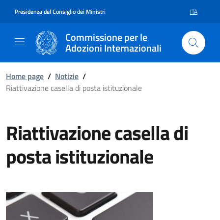
Vai al contenuto della pagina Ria
Vai al footer
Presidenza del Consiglio dei Ministri
ITA
SELEZIONE 
Commissione per le
Adozioni Internazionali
Home page
/
Notizie
/
Riattivazione casella di posta istituzionale
Riattivazione casella di
posta istituzionale