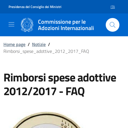
Vai al contenuto della pagina R
Vai al footer
Presidenza del Consiglio dei Ministri
ITA
SELEZIONE 
Commissione per le
Adozioni Internazionali
Home page
/
Notizie
/
Rimborsi_spese_adottive_2012_2017_FAQ
Rimborsi spese adottive
2012/2017 - FAQ