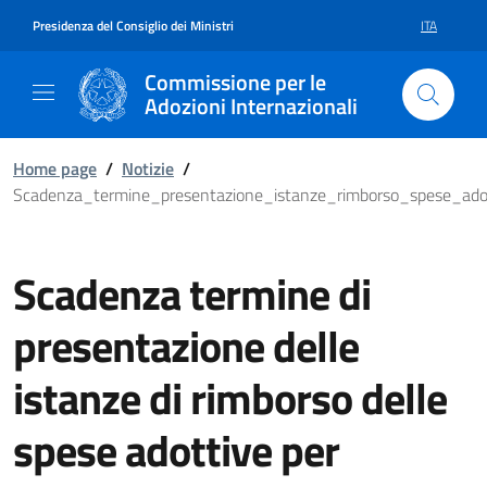
Vai al contenuto della pagina Sc
Vai al footer
Presidenza del Consiglio dei Ministri
ITA
SELEZIONE 
Commissione per le
Adozioni Internazionali
Home page
/
Notizie
/
Scadenza_termine_presentazione_istanze_rimborso_spese_ad
Scadenza termine di
presentazione delle
istanze di rimborso delle
spese adottive per