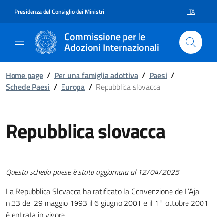
Vai al contenuto della pagina Re
Vai al footer
Presidenza del Consiglio dei Ministri
ITA
SELEZIONE 
Commissione per le
Adozioni Internazionali
Home page
/
Per una famiglia adottiva
/
Paesi
/
Schede Paesi
/
Europa
/
Repubblica slovacca
Repubblica slovacca
Questa scheda paese è stata aggiornata al 12/04/2025
La Repubblica Slovacca ha ratificato la Convenzione de L’Aja
n.33 del 29 maggio 1993 il 6 giugno 2001 e il 1° ottobre 2001
è entrata in vigore.