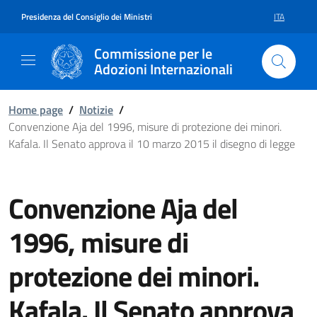
Vai al contenuto della pagina Con
Vai al footer
Presidenza del Consiglio dei Ministri
ITA
SELEZIONE 
Commissione per le
Adozioni Internazionali
Home page
/
Notizie
/
Convenzione Aja del 1996, misure di protezione dei minori.
Kafala. Il Senato approva il 10 marzo 2015 il disegno di legge
Convenzione Aja del
1996, misure di
protezione dei minori.
Kafala. Il Senato approva