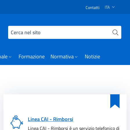
na FORMAZIONE CAI – IDI 2021
ITA
Contatti
SELEZIONE LI
Cerca nel sito
nale
Formazione
Normativa
Notizie
Linea CAI - Rimborsi
Linea CAI - Rimborsi è un servizio telefonico di