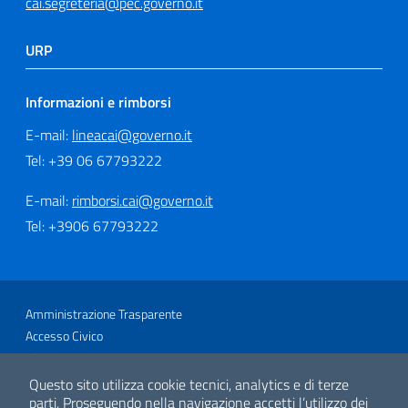
cai.segreteria@pec.governo.it
URP
Informazioni e rimborsi
E-mail:
lineacai@governo.it
Tel: +39 06 67793222
E-mail:
rimborsi.cai@governo.it
Tel: +3906 67793222
Sezione Link Utili
Amministrazione Trasparente
Accesso Civico
Glossario
Link utili
Questo sito utilizza cookie tecnici, analytics e di terze
Mappa del sito
parti.
Proseguendo nella navigazione accetti l’utilizzo dei