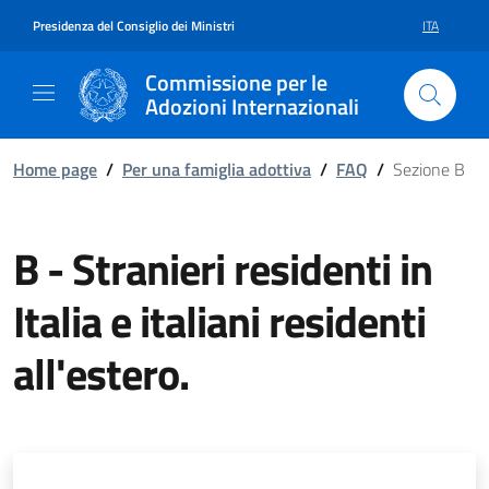
Vai al contenuto della pagina B - S
Vai al footer
Presidenza del Consiglio dei Ministri
ITA
SELEZIONE 
Commissione per le
Adozioni Internazionali
Home page
/
Per una famiglia adottiva
/
FAQ
/
Sezione B
B - Stranieri residenti in
Italia e italiani residenti
all'estero.