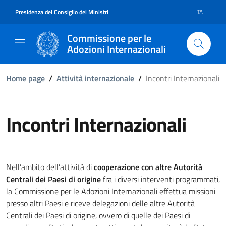
Vai al contenuto della pagina Inc
Vai al footer
Presidenza del Consiglio dei Ministri
ITA
SELEZIONE 
Commissione per le
Adozioni Internazionali
Home page
/
Attività internazionale
/
Incontri Internazionali
Incontri Internazionali
Nell’ambito dell’attività di
cooperazione con altre Autorità
Centrali dei Paesi di origine
fra i diversi interventi programmati,
la Commissione per le Adozioni Internazionali effettua missioni
presso altri Paesi e riceve delegazioni delle altre Autorità
Centrali dei Paesi di origine, ovvero di quelle dei Paesi di