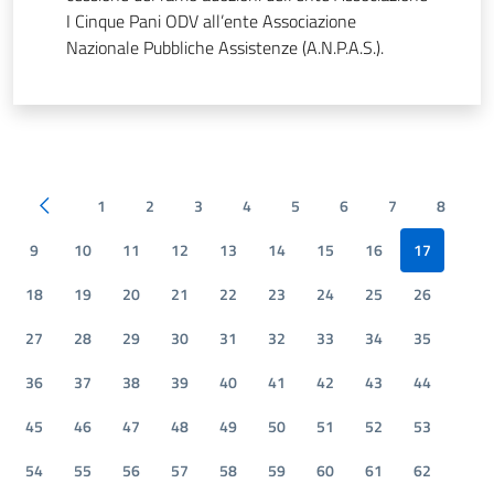
I Cinque Pani ODV all’ente Associazione
Nazionale Pubbliche Assistenze (A.N.P.A.S.).
1
2
3
4
5
6
7
8
Pagina precedente
9
10
11
12
13
14
15
16
17
18
19
20
21
22
23
24
25
26
27
28
29
30
31
32
33
34
35
36
37
38
39
40
41
42
43
44
45
46
47
48
49
50
51
52
53
54
55
56
57
58
59
60
61
62