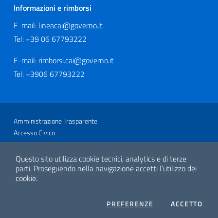
Informazioni e rimborsi
E-mail:
lineacai@governo.it
Tel: +39 06 67793222
E-mail:
rimborsi.cai@governo.it
Tel: +3906 67793222
Sezione Link Utili
Amministrazione Trasparente
Accesso Civico
Glossario
Link utili
Questo sito utilizza cookie tecnici, analytics e di terze
Mappa del sito
parti.
Proseguendo nella navigazione accetti l’utilizzo dei
cookie.
Privacy e Cookie Policy
Note legali
Sito archeologico
COOKIES
I CO
PREFERENZE
ACCETTO