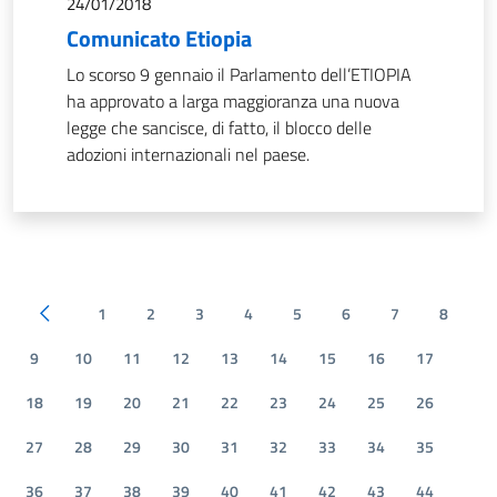
24/01/2018
Comunicato Etiopia
Lo scorso 9 gennaio il Parlamento dell’ETIOPIA
ha approvato a larga maggioranza una nuova
legge che sancisce, di fatto, il blocco delle
adozioni internazionali nel paese.
1
2
3
4
5
6
7
8
Pagina precedente
9
10
11
12
13
14
15
16
17
18
19
20
21
22
23
24
25
26
27
28
29
30
31
32
33
34
35
36
37
38
39
40
41
42
43
44