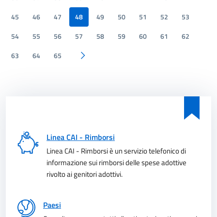
45
46
47
48
49
50
51
52
53
54
55
56
57
58
59
60
61
62
63
64
65
Pagina successiva
Linea CAI - Rimborsi
Linea CAI - Rimborsi è un servizio telefonico di
informazione sui rimborsi delle spese adottive
rivolto ai genitori adottivi.
Paesi