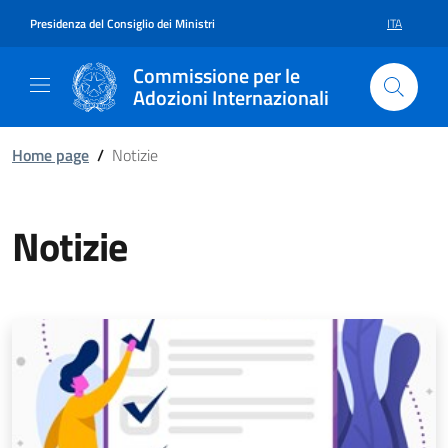
Vai al contenuto della pagina Not
Vai al footer
Presidenza del Consiglio dei Ministri
ITA
SELEZIONE 
Commissione per le
Adozioni Internazionali
Home page
/
Notizie
Notizie