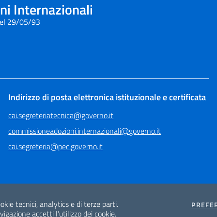
i Internazionali
del 29/05/93
Indirizzo di posta elettronica istituzionale e certificata
cai.segreteriatecnica@governo.it
commissioneadozioni.internazionali@governo.it
cai.segreteria@pec.governo.it
okie tecnici, analytics e di terze parti.
PREFE
gazione accetti l’utilizzo dei cookie.
Mappa del sito
Privacy e Cookie Policy
Note legali
Sito archeologico