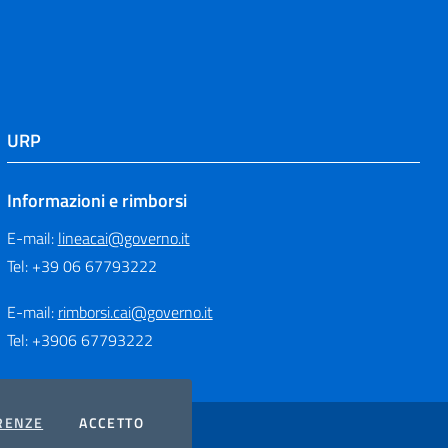
URP
Informazioni e rimborsi
E-mail:
lineacai@governo.it
Tel: +39 06 67793222
E-mail:
rimborsi.cai@governo.it
Tel: +3906 67793222
COOKIES
I COOKIES
RENZE
ACCETTO