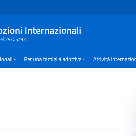
Vai al contenuto della pagina
Vai al footer
zioni Internazionali
 del 29/05/93
zionali
Per una famiglia adottiva
Attività internazio