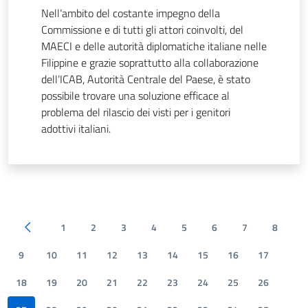
Nell’ambito del costante impegno della
Commissione e di tutti gli attori coinvolti, del
MAECI e delle autorità diplomatiche italiane nelle
Filippine e grazie soprattutto alla collaborazione
dell’ICAB, Autorità Centrale del Paese, è stato
possibile trovare una soluzione efficace al
problema del rilascio dei visti per i genitori
adottivi italiani.
1
2
3
4
5
6
7
8
Pagina precedente
9
10
11
12
13
14
15
16
17
18
19
20
21
22
23
24
25
26