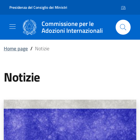
Vai al contenuto della pagina Not
Vai al footer
Presidenza del Consiglio dei Ministri
ITA
SELEZIONE 
Commissione per le
Adozioni Internazionali
Home page
/
Notizie
Notizie