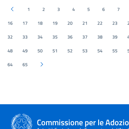
1
2
3
4
5
6
7
Pagina precedente
16
17
18
19
20
21
22
23
32
33
34
35
36
37
38
39
48
49
50
51
52
53
54
55
64
65
Pagina successiva
Commissione per le Adozion