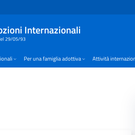
Vai al contenuto della pagina
Vai al footer
zioni Internazionali
 del 29/05/93
zionali
Per una famiglia adottiva
Attività internazio