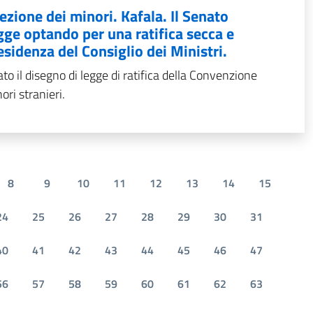
zione dei minori. Kafala. Il Senato
gge optando per una ratifica secca e
esidenza del Consiglio dei Ministri.
o il disegno di legge di ratifica della Convenzione
ori stranieri.
8
9
10
11
12
13
14
15
24
25
26
27
28
29
30
31
40
41
42
43
44
45
46
47
56
57
58
59
60
61
62
63