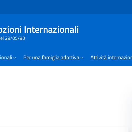
Vai al contenuto della pagina
Vai al footer
zioni Internazionali
 del 29/05/93
zionali
Per una famiglia adottiva
Attività internazio