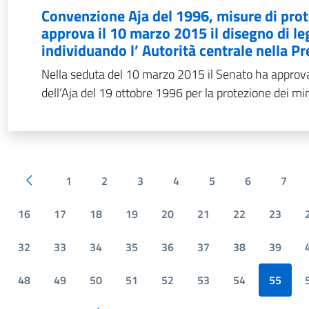
Convenzione Aja del 1996, misure di prote
approva il 10 marzo 2015 il disegno di le
individuando l’ Autorità centrale nella Pr
Nella seduta del 10 marzo 2015 il Senato ha approvat
dell’Aja del 19 ottobre 1996 per la protezione dei min
1
2
3
4
5
6
7
Pagina precedente
16
17
18
19
20
21
22
23
32
33
34
35
36
37
38
39
48
49
50
51
52
53
54
55