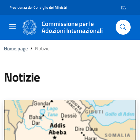
Vai al contenuto della pagina Not
Vai al footer
Presidenza del Consiglio dei Ministri
ITA
SELEZIONE 
Commissione per le
Adozioni Internazionali
Home page
/
Notizie
Notizie