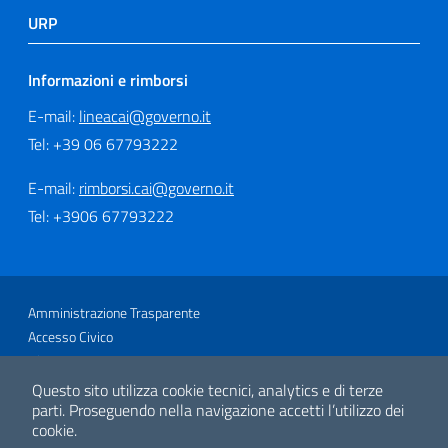
URP
Informazioni e rimborsi
E-mail:
lineacai@governo.it
Tel: +39 06 67793222
E-mail:
rimborsi.cai@governo.it
Tel: +3906 67793222
Sezione Link Utili
Amministrazione Trasparente
Accesso Civico
Glossario
Link utili
Questo sito utilizza cookie tecnici, analytics e di terze
Mappa del sito
parti.
Proseguendo nella navigazione accetti l’utilizzo dei
cookie.
Privacy e Cookie Policy